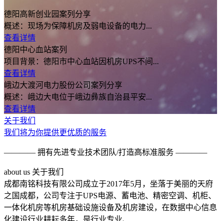
德阳高新创业园案列分享
概述：现场为保障机房及弱电设备的电力...
查看详情
德阳中心血站案列
项目背景：德阳市中心血站因机房UPS不间...
查看详情
峨边大渡河电力股份公司案列分享
概述：峨边大电位于峨边彝族自治县平安...
查看详情
关于我们
我们将为你提供更优质的服务
———— 拥有先进专业技术团队/打造高标准服务 ————
a
bout us 关于我们
成都南铭科技有限公司成立于2017年5月，坐落于美丽的天府
之国成都，公司专注于UPS电源、蓄电池、精密空调、机柜、
一体化机房等机房基础设施设备及机房建设，在数据中心信息
化建设行业耕耘多年，是行业专业、...